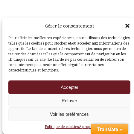
Suivez-moi également ici :
Gérer le consentement
Pour offrir les meilleures expériences, nous utilisons des technologies
telles que les cookies pour stocker et/ou accéder aux informations des
appareils. Le fait de consentir à ces technologies nous permettra de
traiter des données telles que le comportement de navigation ou les
ID uniques sur ce site. Le fait de ne pas consentir ou de retirer son
consentement peut avoir un effet négatif sur certaines
Facebook
Pinterest
caractéristiques et fonctions.
Accepter
Refuser
Fièrement propulsé par WordPress
|
Thème
Amadeus
par
Themeisle
Voir les préférences
Politique de cookies
A propos
Translate »