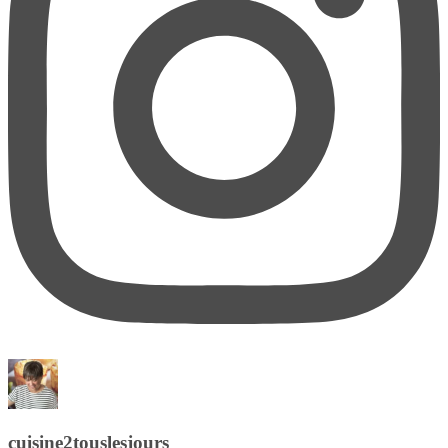
cuisine2touslesjours