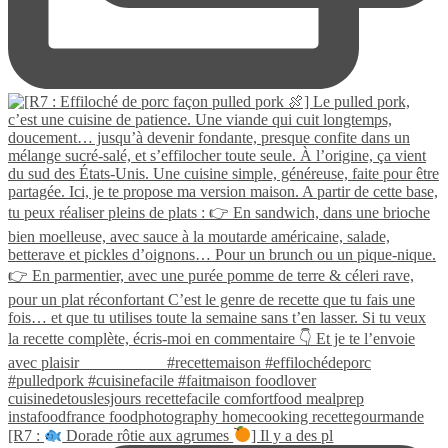
[R7 :
Dorade rôtie aux agrumes
] Il y a des pl