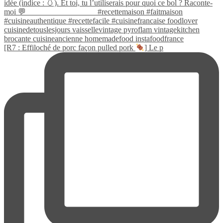
[R7 : Effiloché de porc façon pulled pork
] Le p