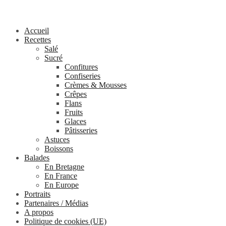
Accueil
Recettes
Salé
Sucré
Confitures
Confiseries
Crèmes & Mousses
Crêpes
Flans
Fruits
Glaces
Pâtisseries
Astuces
Boissons
Balades
En Bretagne
En France
En Europe
Portraits
Partenaires / Médias
A propos
Politique de cookies (UE)