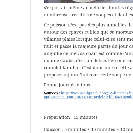
s’exportait même au delà des limites régi
nombreuses recettes de soupes et daubes 
Ce poisson n’est pas des plus aimables, l
autour des épaves et bien que sa morsure
vilaines plaies lorsque celui-ci se sent m
nuit et passe la majeure partie du jour ca
anguille de mer, sa chair est comme l’an
ou une daube, c’est un délice. Peu onére
complet familial. C’est donc une recette 
propose aujourd’hui avec cette soupe de
Bonne journée à tous.
Sources :
http://www.pratique.fr/congre-hommes.h
option=com_content&view=article&id=69&Itemi
Préparation : 15 minutes
Cuisson : 5 minutes + 15 minutes + 10 mi