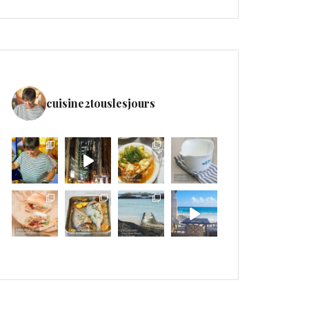
cuisine2touslesjours