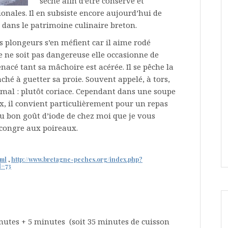
séché afin d’être conservé et
onales. Il en subsiste encore aujourd’hui de
dans le patrimoine culinaire breton.
es plongeurs s’en méfient car il aime rodé
 ne soit pas dangereuse elle occasionne de
enacé tant sa mâchoire est acérée. Il se pêche la
ché à guetter sa proie. Souvent appelé, à tors,
imal : plutôt coriace. Cependant dans une soupe
ux, il convient particulièrement pour un repas
au bon goût d’iode de chez moi que je vous
 congre aux poireaux.
tml
,
http://www.bretagne-peches.org/index.php?
d=73
nutes + 5 minutes (soit 35 minutes de cuisson