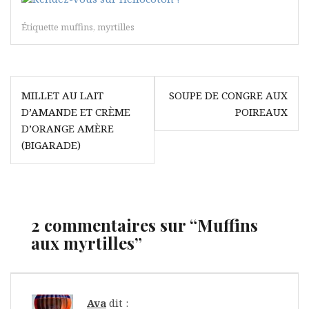
Étiquette
muffins
,
myrtilles
Navigation
MILLET AU LAIT
SOUPE DE CONGRE AUX
de
D’AMANDE ET CRÈME
POIREAUX
l’article
D’ORANGE AMÈRE
(BIGARADE)
2 commentaires sur “
Muffins
aux myrtilles
”
Ava
dit :