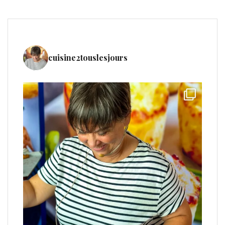
cuisine2touslesjours