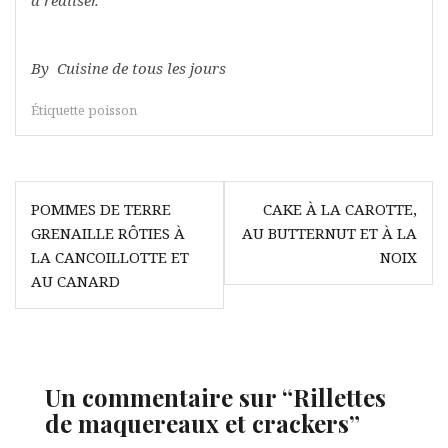
à réaliser.
By Cuisine de tous les jours
Étiquette
poisson
Navigation
POMMES DE TERRE
CAKE À LA CAROTTE,
de
GRENAILLE RÔTIES À
AU BUTTERNUT ET À LA
l’article
LA CANCOILLOTTE ET
NOIX
AU CANARD
Un commentaire sur “
Rillettes
de maquereaux et crackers
”