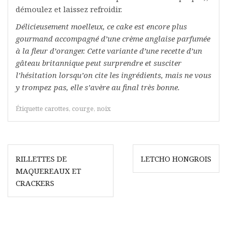
démoulez et laissez refroidir.
Délicieusement moelleux, ce cake est encore plus
gourmand accompagné d’une crème anglaise parfumée
à la fleur d’oranger. Cette variante d’une recette d’un
gâteau britannique peut surprendre
et susciter
l’hésitation lorsqu’on cite les ingrédients, mais ne vous
y trompez pas, elle s’avère au final très bonne.
Étiquette
carottes
,
courge
,
noix
Navigation
RILLETTES DE
LETCHO HONGROIS
de
MAQUEREAUX ET
l’article
CRACKERS