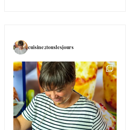
cuisine2touslesjours