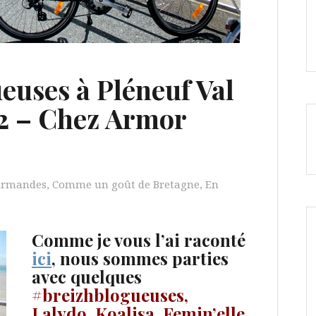
euses à Pléneuf Val
 2 – Chez Armor
urmandes
,
Comme un goût de Bretagne
,
En
Comme je vous l’ai raconté
ici
, nous sommes parties
avec quelques
#breizhblogueuses
,
Lalydo
,
Koalisa
,
Femin’elle