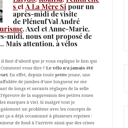
s
et
A La Mère Si
pour un
après-midi de visite
de Pléneuf Val André
ourisme
. Axel et Anne-Marie,
ès-midi, nous ont proposé de
… Mais attention, à vélos
il faut d’abord que je vous explique le lien qui
^. Comment vous dire ?
Le vélo n’a jamais été
vori
. En effet, depuis toute
petite
jeune, une
affublée de jambes d’une longueur ne me
nt de longs et savants réglages de la selle
l’épreuve de la suppression des petites roues
es marques à vie). Si malgré tout je
 également un problème avec les concepts de
ut ça a déjà occasionné à plusieurs reprises :
mineur de fond à l’arrivée ainsi que des crises