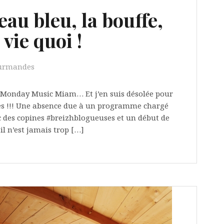
au bleu, la bouffe,
vie quoi !
ourmandes
le Monday Music Miam… Et j’en suis désolée pour
antes !!! Une absence due à un programme chargé
 des copines #breizhblogueuses et un début de
l n’est jamais trop […]