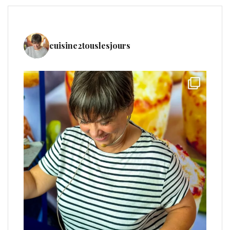
cuisine2touslesjours