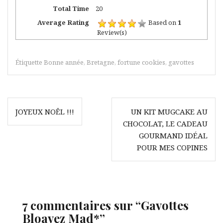
Total Time
20
Average Rating
Based on
1
Review(s)
Étiquette
Bonne année
,
Bretagne
,
fortune cookies
,
gavottes
Navigation
JOYEUX NOËL !!!
UN KIT MUGCAKE AU
de
CHOCOLAT, LE CADEAU
l’article
GOURMAND IDÉAL
POUR MES COPINES
7 commentaires sur “
Gavottes
Bloavez Mad*
”