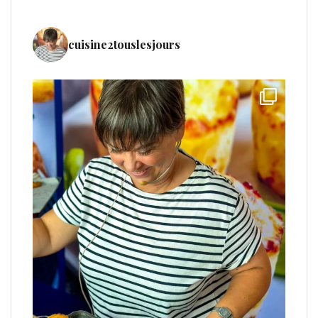
cuisine2touslesjours