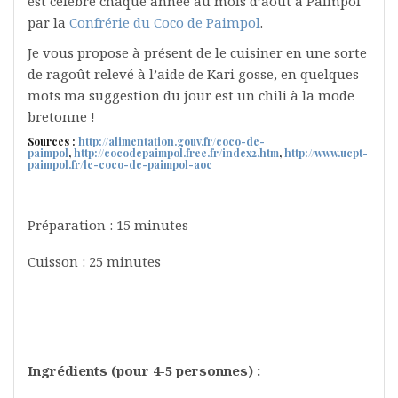
est célébré chaque année au mois d’août à Paimpol
par la
Confrérie du Coco de Paimpol
.
Je vous propose à présent de le cuisiner en une sorte
de ragoût relevé à l’aide de Kari gosse, en quelques
mots ma suggestion du jour est un chili à la mode
bretonne !
Sources :
http://alimentation.gouv.fr/coco-de-
paimpol
,
http://cocodepaimpol.free.fr/index2.htm
,
http://www.ucpt-
paimpol.fr/le-coco-de-paimpol-aoc
Préparation : 15 minutes
Cuisson : 25 minutes
Ingrédients (pour 4-5 personnes) :