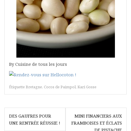
By Cuisine de tous les jours
Étiquette
Bretagne
,
Cocos de Paimpol
,
Kari Gosse
Navigation
DES GAUFRES POUR
MINI FINANCIERS AUX
de
UNE RENTRÉE RÉUSSIE !
FRAMBOISES ET ÉCLATS
DE PISTACHE