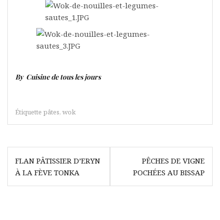
By Cuisine de tous les jours
Étiquette
pâtes
,
wok
Navigation
FLAN PÂTISSIER D’ERYN
PÊCHES DE VIGNE
de
À LA FÈVE TONKA
POCHÉES AU BISSAP
l’article