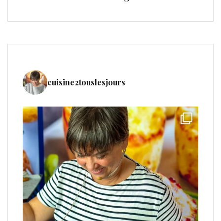
cuisine2touslesjours