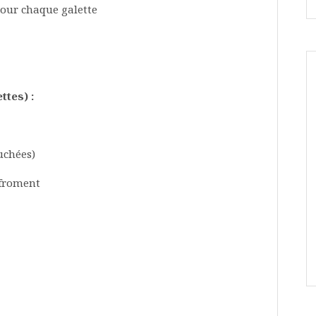
pour chaque galette
ttes) :
uchées)
 froment