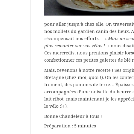
pour aller jusqu’à chez elle. On traversa
nos mollets du gardien canin des lieux. A 
récompensait nos efforts. – «
Mais un seul
plus remonter sur vos vélos !
» nous disai
Ces mercredis, nous prenions plaisir lors
confectionner ces petites galettes de bl
Mais, revenons à notre recette ! Ses orig
Bretagne (chez moi, quoi !). On les confec
froment, des pommes de terre… Épaisses,
accompagnées d’une noisette du beurre d
lait ribot mais maintenant je les appréci
le vélo :)! ).
Bonne Chandeleur à tous !
Préparation : 5 minutes