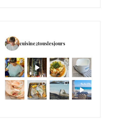
cuisine2touslesjours