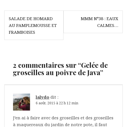
Navigation
SALADE DE HOMARD
MMM N°38 : EAUX
de
AU PAMPLEMOUSSE ET
CALMES…
l’article
FRAMBOISES
2 commentaires sur “
Gelée de
groseilles au poivre de Java
”
lalydo
dit :
6 août, 2015 à 22 h 12 min
J’en ai à faire avec des groseilles et des groseilles
à maquereaux du jardin de notre pote, il faut