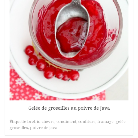
Gelée de groseilles au poivre de Java
Étiquette
brebis
,
chèvre
,
condiment
,
confiture
,
fromage
,
gelée
,
groseilles
,
poivre de java