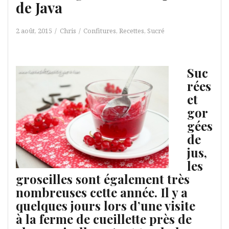
de Java
2 août, 2015
Chris
Confitures
,
Recettes
,
Sucré
Suc
rées
et
gor
gées
de
jus,
les
groseilles sont également très
nombreuses cette année. Il y a
quelques jours lors d’une visite
à la ferme de cueillette près de