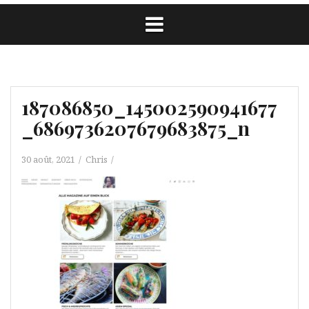
187086850_145002590941677
_6869736207679683875_n
30 août, 2021
Chris