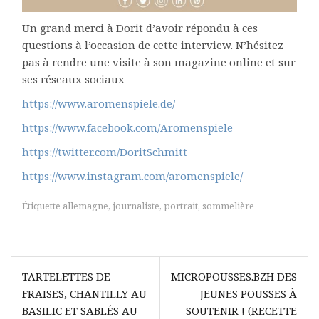
Un grand merci à Dorit d’avoir répondu à ces
questions à l’occasion de cette interview. N’hésitez
pas à rendre une visite à son magazine online et sur
ses réseaux sociaux
https://www.aromenspiele.de/
https://www.facebook.com/Aromenspiele
https://twitter.com/DoritSchmitt
https://www.instagram.com/aromenspiele/
Étiquette
allemagne
,
journaliste
,
portrait
,
sommelière
Navigation
TARTELETTES DE
MICROPOUSSES.BZH DES
de
FRAISES, CHANTILLY AU
JEUNES POUSSES À
l’article
BASILIC ET SABLÉS AU
SOUTENIR ! (RECETTE