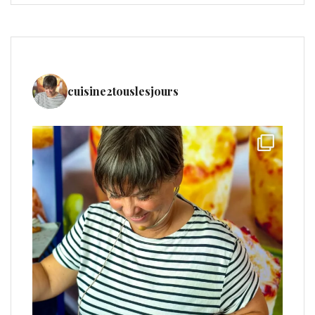
cuisine2touslesjours