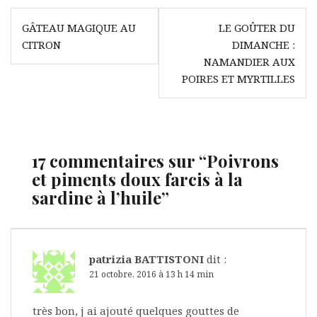
Navigation
GÂTEAU MAGIQUE AU
LE GOÛTER DU
de
CITRON
DIMANCHE :
l’article
NAMANDIER AUX
POIRES ET MYRTILLES
17 commentaires sur “
Poivrons
et piments doux farcis à la
sardine à l’huile
”
patrizia BATTISTONI
dit :
21 octobre, 2016 à 13 h 14 min
très bon, j ai ajouté quelques gouttes de