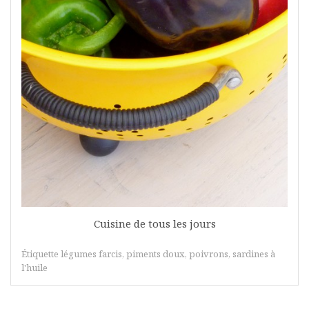
Cuisine de tous les jours
Étiquette
légumes farcis
,
piments doux
,
poivrons
,
sardines à
l'huile