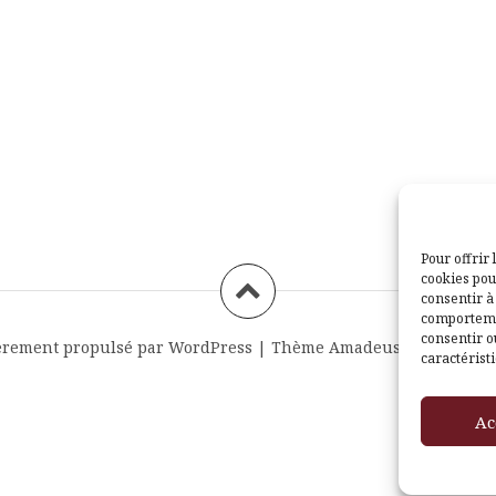
Pour offrir 
cookies pou
consentir à
comportemen
consentir o
èrement propulsé par WordPress
|
Thème
Amadeus
par Themei
caractéristi
Ac