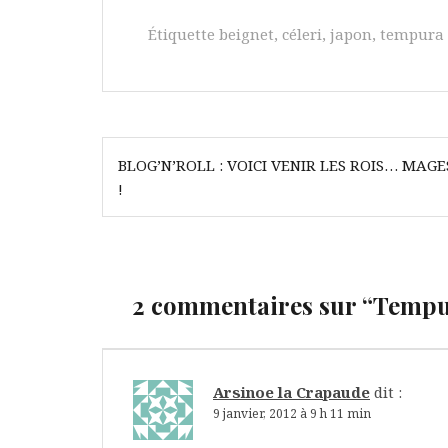
Étiquette
beignet
,
céleri
,
japon
,
tempura
Navigation
BLOG’N’ROLL : VOICI VENIR LES ROIS… MAGE
de
!
l’article
2 commentaires sur “
Tempur
Arsinoe la Crapaude
dit :
9 janvier, 2012 à 9 h 11 min