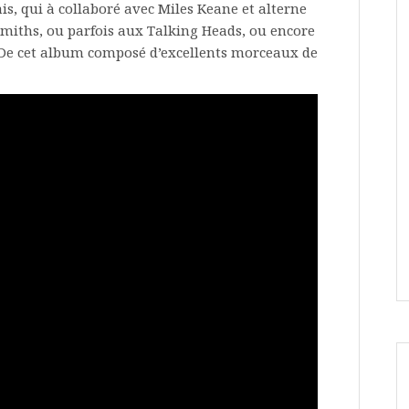
lais, qui à collaboré avec Miles Keane et alterne
miths, ou parfois aux Talking Heads, ou encore
 De cet album composé d’excellents morceaux de