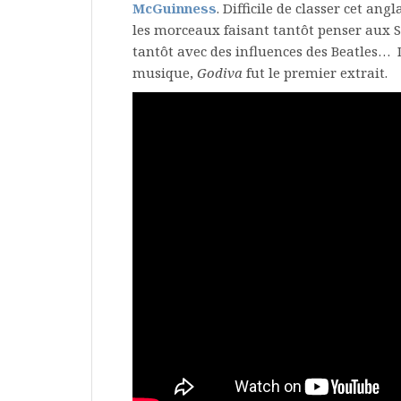
McGuinness
. Difficile de classer cet ang
les morceaux faisant tantôt penser aux S
tantôt avec des influences des Beatles…
musique,
Godiva
fut le premier extrait.