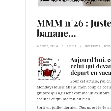
MMM n°26 : Juste
banane…
4 août, 2014
Chris
Boissons
,
Dess
Aujourd’hui, 
celui qui dev
départ en vac
Pour cet article, j’ai c
Mondays Music Miam, mon coup de coeur d
guitare qui agissent comme un exutoire
écouter et qui me fait du bien.
Sorti en juillet dernier,
Chorus
est le 4e 