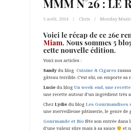
MMM N°26 : LE 
5 août, 2014
Chris
Monday Musi
Voici le récap de ce 26e r
Miam
. Nous sommes 5 blog
cette nouvelle édition.
Voici nos articles :
Sandy
du blog
Cuisine & Cigares
rassas
gâteau terrible. C’est sûr, on emporte sa
Lucie
du blog
Un week-end, une recette
une recette autour d’un ingrédient très add
Chez
Lydie
du blog
Les Gourmandises 
une merveilleuse pâtisserie, le genre de 
Gourmande et Bio
fête son entrée dans 
d’une valeur sûre mais à sa sauce
et u