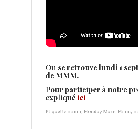
On se retrouve lundi 1 se
de MMM.
Pour participer à notre pr
expliqué
ici
Étiquette
mmm
,
Monday Music Miam
,
m