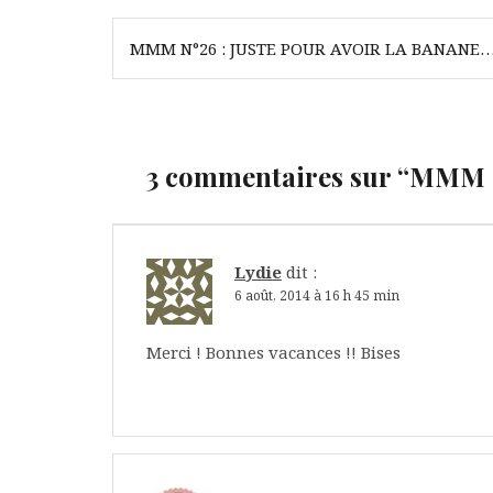
Navigation
MMM N°26 : JUSTE POUR AVOIR LA BANANE
de
l’article
3 commentaires sur “
MMM N
Lydie
dit :
6 août, 2014 à 16 h 45 min
Merci ! Bonnes vacances !! Bises