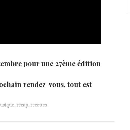
ptembre pour une 27ème édition
ochain rendez-vous, tout est
usique
,
récap
,
recettes