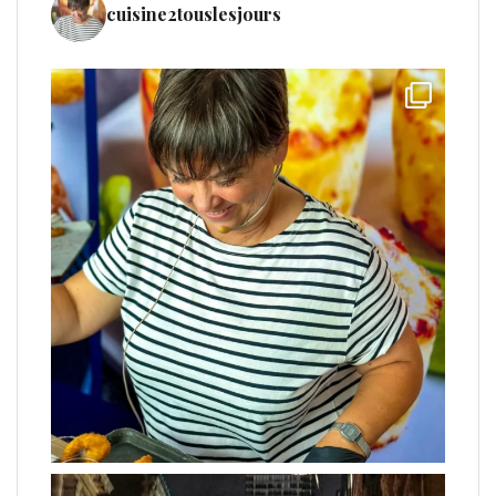
cuisine2touslesjours