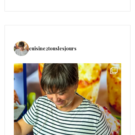
cuisine2touslesjours