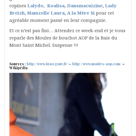
copines
Lalydo
,
Koalisa
,
Dansmacuizine
,
Lady
Breizh
,
Mamzelle Laura
,
A la Mère Si
pour cet
agréable moment passé en leur compagnie.
Et ce n’est pas fini… Attendez ce week-end et je vous
reparle des Moules de bouchot AOP de la Baie du
Mont Saint Michel. Suspense !!!
Sources :
http://www.inao.gouv.fr
/ –
http://www.moules-aop.com/
–
Wikipédia