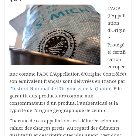
L’AOP
(l’Appell
ation
d’Origin
e
Protégé
e) certifi
cation
europée
nne comme l’AOC (l’Appellation d’Origine Contrôlée)
son équivalent français sont délivrées en France par
l’Institut National de l’Origine et de la Qualité
. Elle
garantit aux producteurs comme aux
consommateurs d’un produit, l’authenticité et la
typicité de l’origine géographique de celui-ci.
Chacune de ces appellations est délivrée selon un
cahier des charges précis. Au regard des éléments
qualitatifs et descriptifs cités plus avant, c’est donc