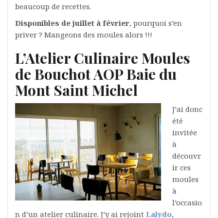
beaucoup de recettes.
Disponibles de juillet à février
, pourquoi s’en
priver ? Mangeons des moules alors !!!
L’Atelier Culinaire Moules
de Bouchot AOP Baie du
Mont Saint Michel
J’ai donc
été
invitée
à
découvr
ir ces
moules
à
l’occasio
n d’un atelier culinaire. J’y ai rejoint
Lalydo
,