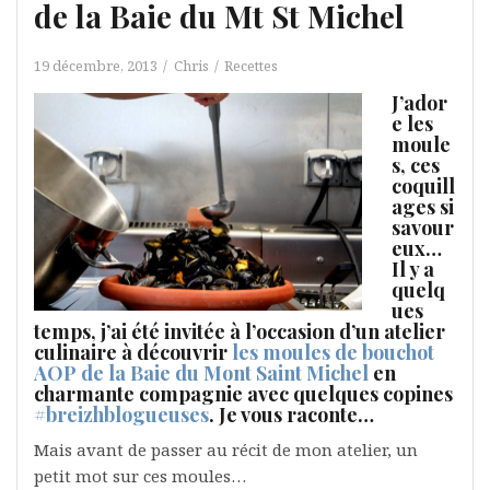
de la Baie du Mt St Michel
19 décembre, 2013
Chris
Recettes
J’ador
e les
moule
s, ces
coquill
ages si
savour
eux…
Il y a
quelq
ues
temps, j’ai été invitée à l’occasion d’un atelier
culinaire à découvrir
les moules de bouchot
AOP de la Baie du Mont Saint Michel
en
charmante compagnie avec quelques copines
#breizhblogueuses
. Je vous raconte…
Mais avant de passer au récit de mon atelier, un
petit mot sur ces moules…