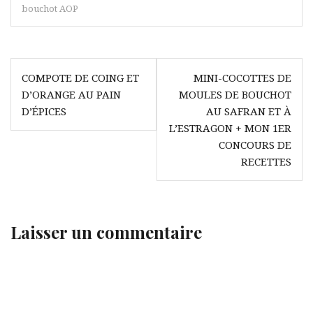
bouchot AOP
Navigation
COMPOTE DE COING ET
MINI-COCOTTES DE
de
D’ORANGE AU PAIN
MOULES DE BOUCHOT
l’article
D’ÉPICES
AU SAFRAN ET À
L’ESTRAGON + MON 1ER
CONCOURS DE
RECETTES
Laisser un commentaire