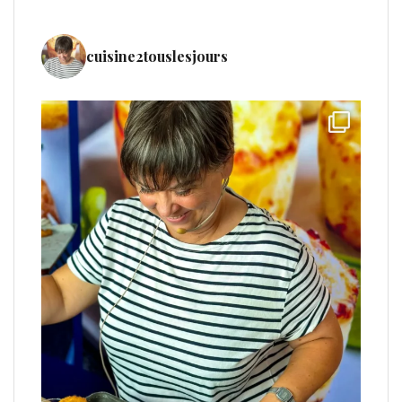
cuisine2touslesjours