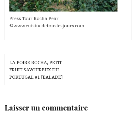
Press Tour Rocha Pear –
©www.cuisinedetouslesjours.com
Navigation
LA POIRE ROCHA, PETIT
de
FRUIT SAVOUREUX DU
l’article
PORTUGAL #1 [BALADE]
Laisser un commentaire