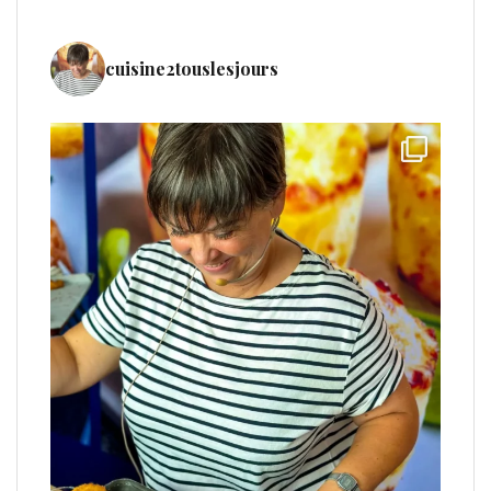
cuisine2touslesjours