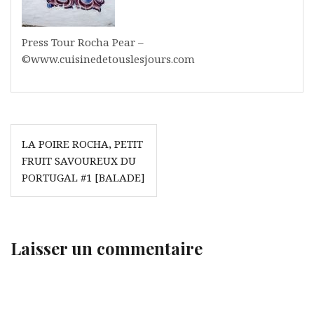
Press Tour Rocha Pear –
©www.cuisinedetouslesjours.com
Navigation
LA POIRE ROCHA, PETIT
de
FRUIT SAVOUREUX DU
l’article
PORTUGAL #1 [BALADE]
Laisser un commentaire