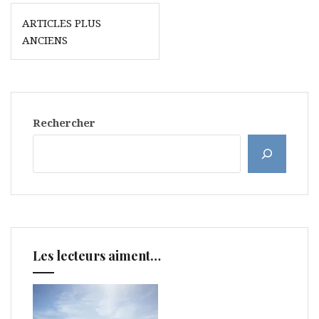
Navigation
ARTICLES PLUS
des
ANCIENS
articles
Rechercher
Les lecteurs aiment…