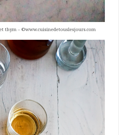
l et thym – ©www.cuisinedetouslesjours.com