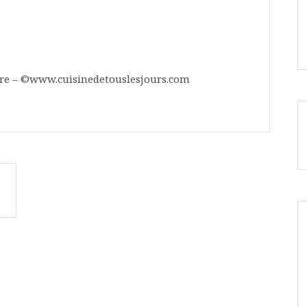
bre – ©www.cuisinedetouslesjours.com