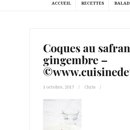
ACCUEIL
RECETTES
BALAD
Coques au safran 
gingembre –
©www.cuisinedet
1 octobre, 2017
Chris