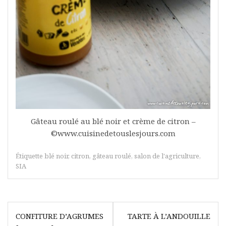
Gâteau roulé au blé noir et crème de citron –
©www.cuisinedetouslesjours.com
Étiquette
blé noir
,
citron
,
gâteau roulé
,
salon de l'agriculture
,
SIA
Navigation
CONFITURE D’AGRUMES
TARTE À L’ANDOUILLE
de