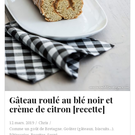
Gâteau roulé au blé noir et
crème de citron [recette]
12 mars, 2019
Chris
Comme un goût de Bretagne
,
Goûter (gâteaux, biscuits...)
,
Pâtisseries
,
Recettes
,
Sucré