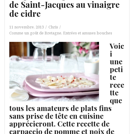
de Saint-Jacques au vinaigre
de cidre
11 novembre, 2013
Chris
Comme un goût de Bretagne
,
Entrées et amuses bouches
Voic
i
une
peti
te
rece
tte
que
tous les amateurs de plats fins
sans prise de tête en cuisine
apprécieront. Cette recette de
carpaccio de pomme et noix de