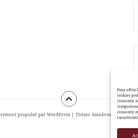
Pour offrir 
cookies pou
consentir à
comportemen
consentir o
èrement propulsé par WordPress
|
Thème
Amadeus
par Themei
caractéristi
Ac