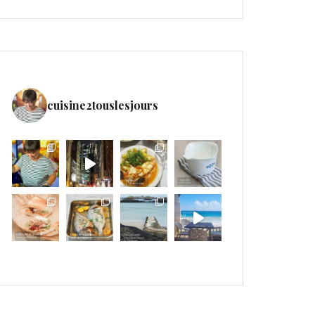
cuisine2touslesjours