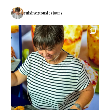
cuisine2touslesjours