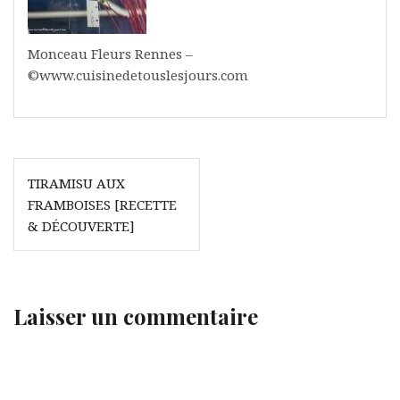
Monceau Fleurs Rennes –
©www.cuisinedetouslesjours.com
Navigation
TIRAMISU AUX
de
FRAMBOISES [RECETTE
l’article
& DÉCOUVERTE]
Laisser un commentaire