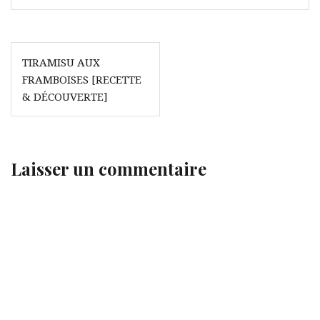
Navigation
TIRAMISU AUX
de
FRAMBOISES [RECETTE
l’article
& DÉCOUVERTE]
Laisser un commentaire