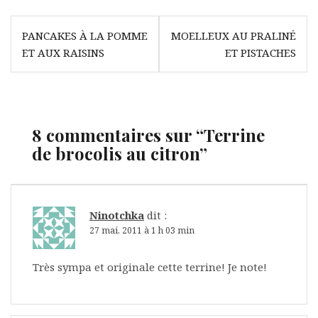
Navigation
PANCAKES À LA POMME
MOELLEUX AU PRALINÉ
de
ET AUX RAISINS
ET PISTACHES
l’article
8 commentaires sur “
Terrine
de brocolis au citron
”
Ninotchka
dit :
27 mai, 2011 à 1 h 03 min
Très sympa et originale cette terrine! Je note!