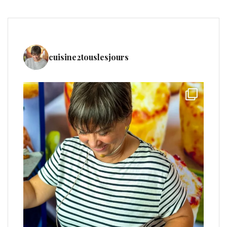
cuisine2touslesjours