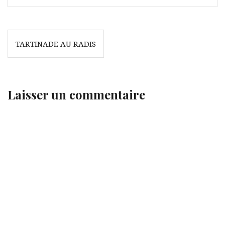
Navigation
TARTINADE AU RADIS
de
l’article
Laisser un commentaire