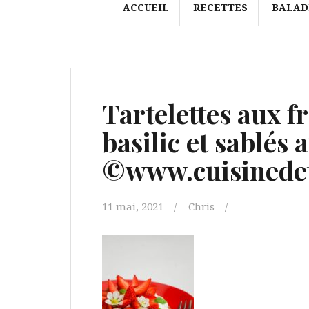
ACCUEIL
RECETTES
BALAD
Tartelettes aux fr
basilic et sablés 
©www.cuisinedet
11 mai, 2021
Chris