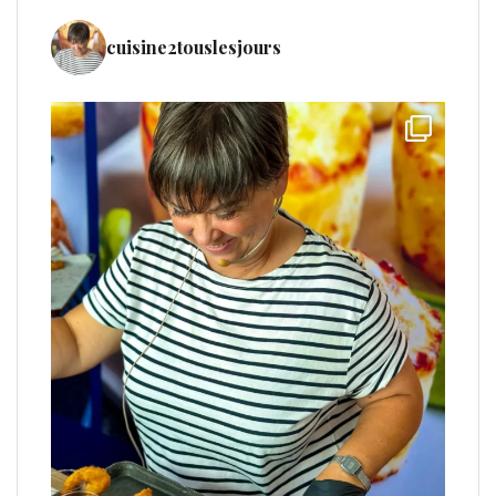
cuisine2touslesjours