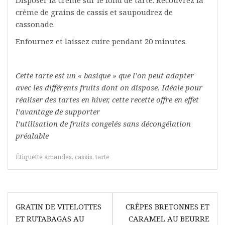
Disposer la crème sur le fond de tarte. Recouvrez la
crème de grains de cassis et saupoudrez de
cassonade.
Enfournez et laissez cuire pendant 20 minutes.
Cette tarte est un « basique » que l’on peut adapter
avec les différents fruits dont on dispose. Idéale pour
réaliser des tartes en hiver, cette recette offre en effet
l’avantage de supporter
l’utilisation de fruits congelés sans décongélation
préalable
Étiquette
amandes
,
cassis
,
tarte
Navigation
GRATIN DE VITELOTTES
CRÊPES BRETONNES ET
de
ET RUTABAGAS AU
CARAMEL AU BEURRE