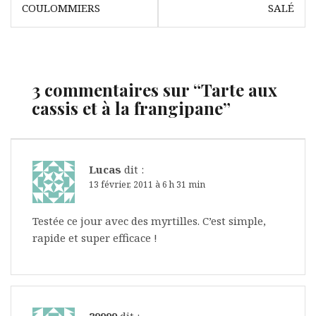
l’article
COULOMMIERS
SALÉ
3 commentaires sur “
Tarte aux
cassis et à la frangipane
”
Lucas
dit :
13 février, 2011 à 6 h 31 min
Testée ce jour avec des myrtilles. C’est simple,
rapide et super efficace !