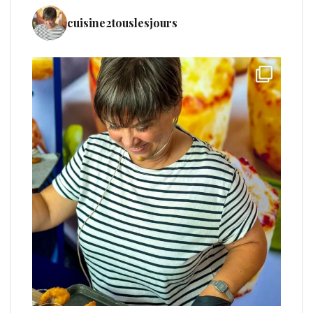
cuisine2touslesjours