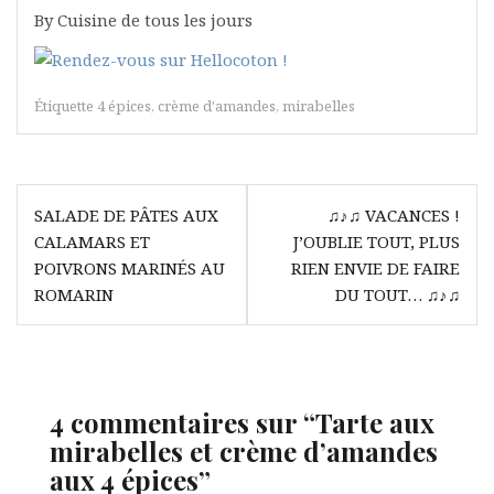
By Cuisine de tous les jours
Étiquette
4 épices
,
crème d'amandes
,
mirabelles
Navigation
SALADE DE PÂTES AUX
♫♪♫ VACANCES !
de
CALAMARS ET
J’OUBLIE TOUT, PLUS
l’article
POIVRONS MARINÉS AU
RIEN ENVIE DE FAIRE
ROMARIN
DU TOUT… ♫♪♫
4 commentaires sur “
Tarte aux
mirabelles et crème d’amandes
aux 4 épices
”