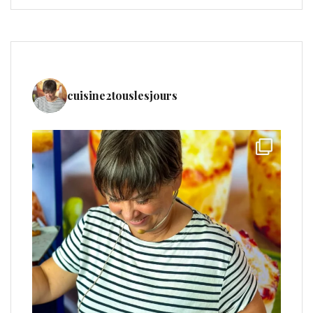
cuisine2touslesjours