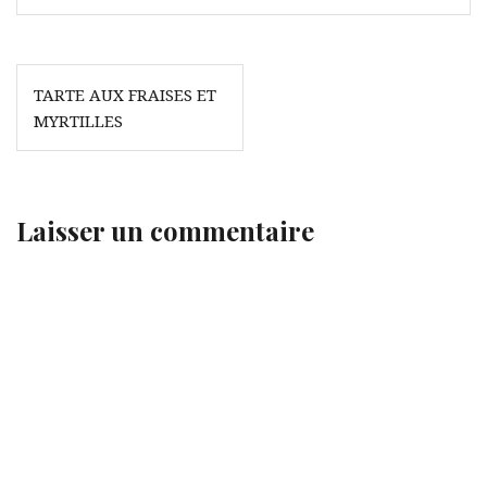
Navigation
TARTE AUX FRAISES ET
de
MYRTILLES
l’article
Laisser un commentaire