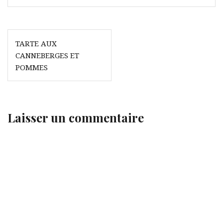
Navigation
TARTE AUX
de
CANNEBERGES ET
l’article
POMMES
Laisser un commentaire