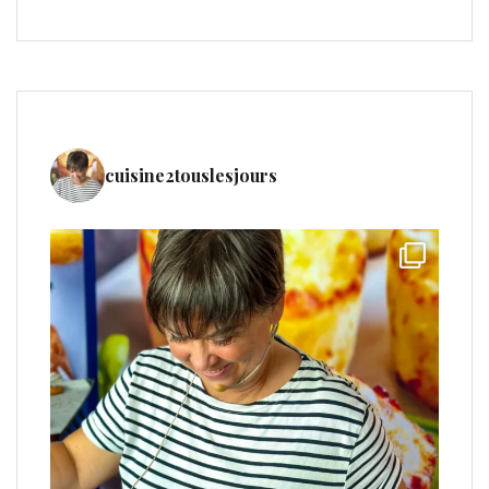
cuisine2touslesjours