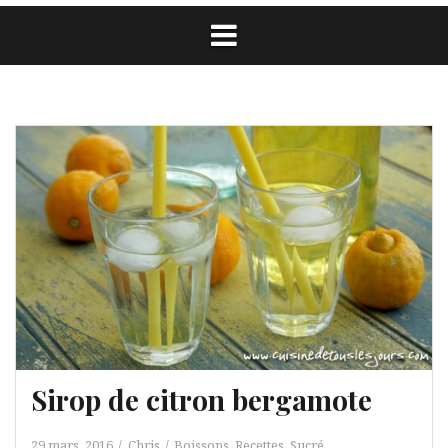
Sirop de citron bergamote
29 mars, 2016
Chris
Boissons
,
Recettes
,
Sucré