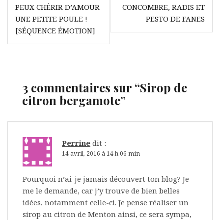
de
PEUX CHÉRIR D’AMOUR
CONCOMBRE, RADIS ET
l’article
UNE PETITE POULE !
PESTO DE FANES
[SÉQUENCE ÉMOTION]
3 commentaires sur “
Sirop de
citron bergamote
”
Perrine
dit :
14 avril, 2016 à 14 h 06 min
Pourquoi n’ai-je jamais découvert ton blog? Je
me le demande, car j’y trouve de bien belles
idées, notamment celle-ci. Je pense réaliser un
sirop au citron de Menton ainsi, ce sera sympa,