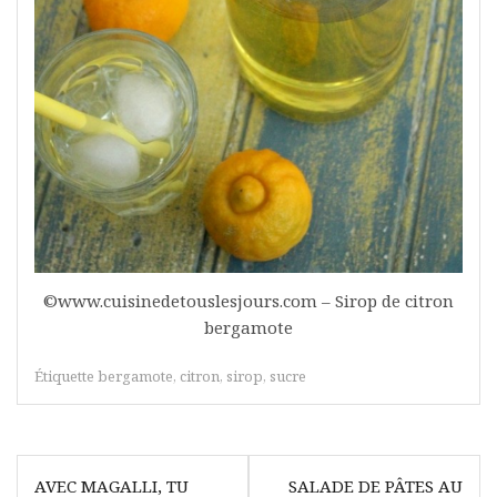
©www.cuisinedetouslesjours.com – Sirop de citron
bergamote
Étiquette
bergamote
,
citron
,
sirop
,
sucre
Navigation
AVEC MAGALLI, TU
SALADE DE PÂTES AU