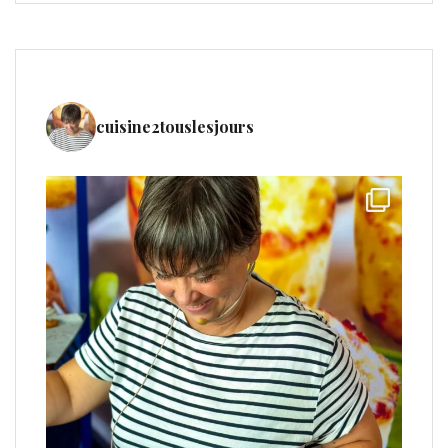
cuisine2touslesjours