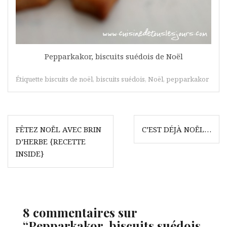
Pepparkakor, biscuits suédois de Noël
Étiquette
biscuits de noël
,
biscuits suédois
,
Noël
,
pepparkakor
Navigation
FÊTEZ NOËL AVEC BRIN
C’EST DÉJÀ NOËL…
de
D’HERBE {RECETTE
l’article
INSIDE}
8 commentaires sur
“
Pepparkakor, biscuits suédois