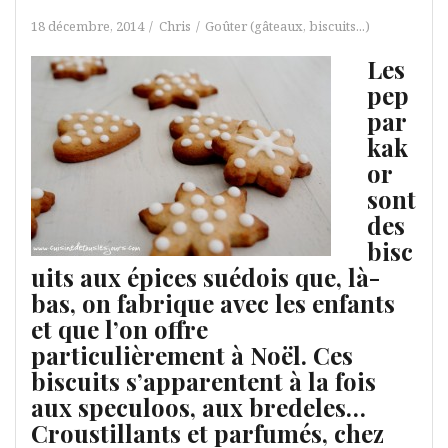
18 décembre, 2014
Chris
Goûter (gâteaux, biscuits...)
Les
pep
par
kak
or
sont
des
bisc
uits aux épices suédois que, là-
bas, on fabrique avec les enfants
et que l’on offre
particulièrement à Noël. Ces
biscuits s’apparentent à la fois
aux speculoos, aux bredeles…
Croustillants et parfumés, chez