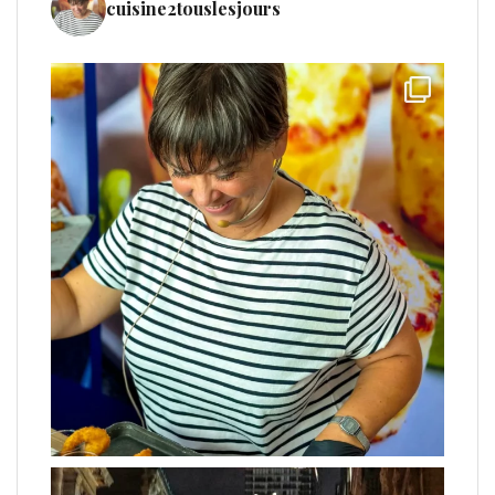
cuisine2touslesjours