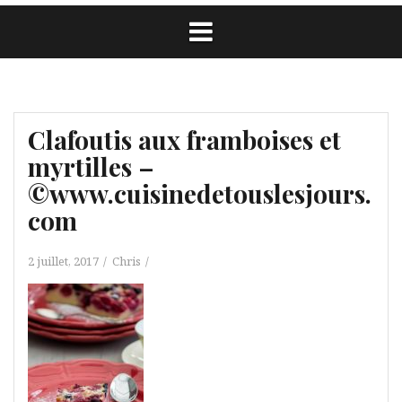
Clafoutis aux framboises et
myrtilles –
©www.cuisinedetouslesjours.
com
2 juillet, 2017
Chris