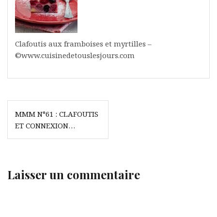
Clafoutis aux framboises et myrtilles –
©www.cuisinedetouslesjours.com
Navigation
MMM N°61 : CLAFOUTIS
de
ET CONNEXION…
l’article
Laisser un commentaire