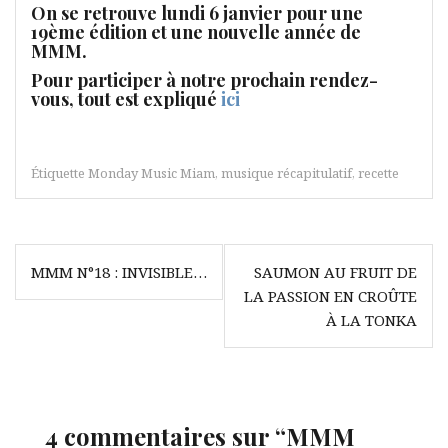
On se retrouve lundi 6 janvier pour une
19ème édition et une nouvelle année de
MMM.
Pour participer à notre prochain rendez-
vous, tout est expliqué
ici
Étiquette
Monday Music Miam
,
musique récapitulatif
,
recette
Navigation
MMM N°18 : INVISIBLE…
SAUMON AU FRUIT DE
de
LA PASSION EN CROÛTE
l’article
À LA TONKA
4 commentaires sur “
MMM