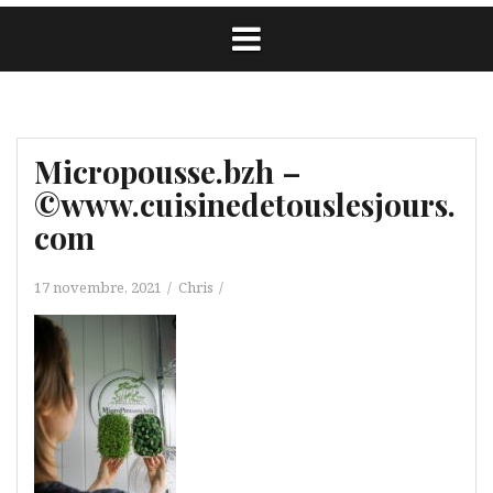
Micropousse.bzh –
©www.cuisinedetouslesjours.
com
17 novembre, 2021
Chris