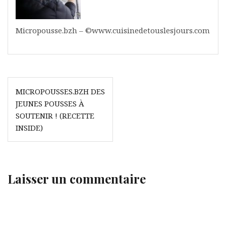
Micropousse.bzh – ©www.cuisinedetouslesjours.com
Navigation
MICROPOUSSES.BZH DES
de
JEUNES POUSSES À
l’article
SOUTENIR ! (RECETTE
INSIDE)
Laisser un commentaire